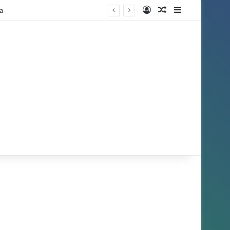
Entrar
Artigo aleatório
Barra Latera
a
r por