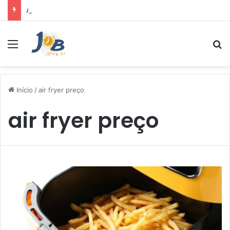
Air Fryer: melhores marcas e capacidades disponíveis
Menu
Pr
Início
/
air fryer preço
air fryer preço