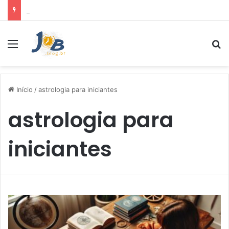
Air Fryer: melhores marcas e capacidades disponíveis
Menu
Pr
Início
/
astrologia para iniciantes
astrologia para
iniciantes