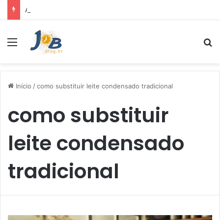
Air Fryer: melhores marcas e capacidades disponíveis
Menu
Pr
Início
/
como substituir leite condensado tradicional
como substituir
leite condensado
tradicional