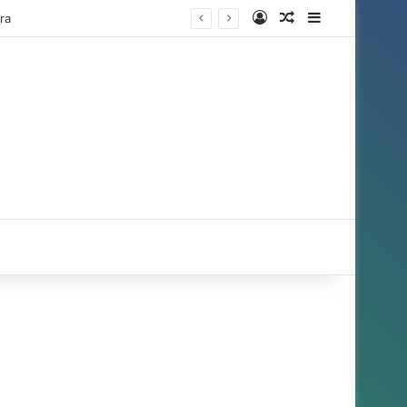
Entrar
Artigo aleatório
Barra Latera
ra
r por