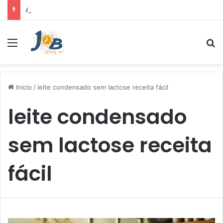
Air Fryer: melhores marcas e capacidades disponíveis
Menu
Pr
Início
/
leite condensado sem lactose receita fácil
leite condensado
sem lactose receita
fácil