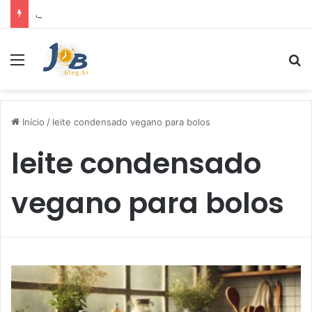
Air Fryer: melhores marcas e capacidades disponíveis
Menu
Pr
Início
/
leite condensado vegano para bolos
leite condensado
vegano para bolos