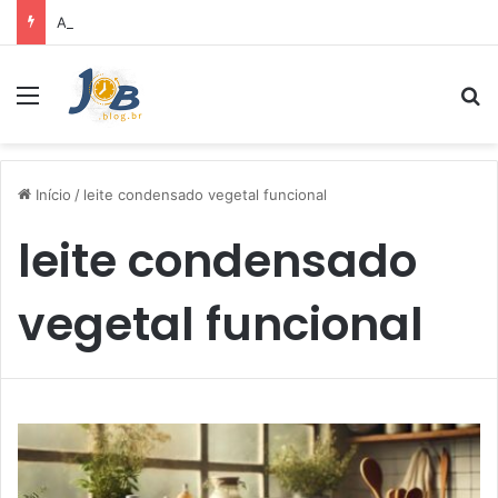
Air Fryer: melhores marcas e capacidades disponíveis
Menu
Pr
Início
/
leite condensado vegetal funcional
leite condensado
vegetal funcional