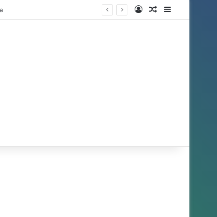
Entrar
Artigo aleatório
Barra Latera
a
r por