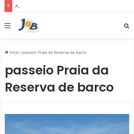
Air Fryer: melhores marcas e capacidades disponíveis
Menu
Pr
Início
/
passeio Praia da Reserva de barco
passeio Praia da
Reserva de barco