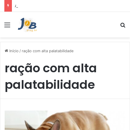
Air Fryer: melhores marcas e capacidades disponíveis
Menu
Pr
Início
/
ração com alta palatabilidade
ração com alta
palatabilidade