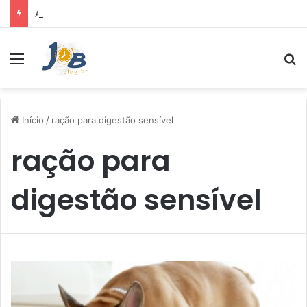
Air Fryer: melhores marcas e capacidades disponíveis
Menu
Pr
Início
/
ração para digestão sensível
ração para
digestão sensível