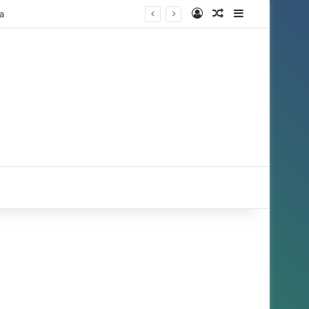
Entrar
Artigo aleatório
Barra Latera
a
r por